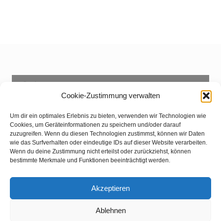
Suchen
Cookie-Zustimmung verwalten
Suchen
Um dir ein optimales Erlebnis zu bieten, verwenden wir Technologien wie
Cookies, um Geräteinformationen zu speichern und/oder darauf
zuzugreifen. Wenn du diesen Technologien zustimmst, können wir Daten
© 2023. All Rights Reserved.
Impressum
Datenschutz
Harry hilft -
wie das Surfverhalten oder eindeutige IDs auf dieser Website verarbeiten.
Wenn du deine Zustimmung nicht erteilst oder zurückziehst, können
bestimmte Merkmale und Funktionen beeinträchtigt werden.
Nur für VIPs!
Akzeptieren
Ablehnen