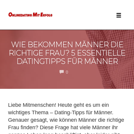
Zum
Inhalt
springen
Naviga
WIE BEKOMMEN MÄNNER DIE
RICHTIGE FRAU? 5 ESSENTIELLE
DATINGTIPPS FÜR MÄNNER
COMMENTS
0
Liebe Mitmenschen! Heute geht es um ein
wichtiges Thema – Dating-Tipps für Männer.
Genauer gesagt, wie können Männer die richtige
Frau finden? Diese Frage hat viele Männer ihr