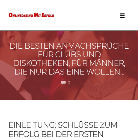
Zum
Inhalt
springen
Naviga
DIE BESTEN ANMACHSPRÜCHE
FÜR CLUBS UND
DISKOTHEKEN, FÜR MÄNNER,
DIE NUR DAS EINE WOLLEN…
COMMENTS
0
EINLEITUNG: SCHLÜSSE ZUM
ERFOLG BEI DER ERSTEN