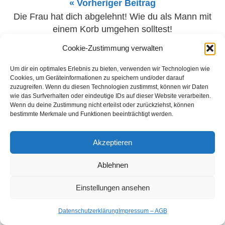
« Vorheriger Beitrag
Die Frau hat dich abgelehnt! Wie du als Mann mit
einem Korb umgehen solltest!
Cookie-Zustimmung verwalten
Nächster Beitrag »
Die besten Datingtreffpunkte für erste Treffen!
Um dir ein optimales Erlebnis zu bieten, verwenden wir Technologien wie
Cookies, um Geräteinformationen zu speichern und/oder darauf
zuzugreifen. Wenn du diesen Technologien zustimmst, können wir Daten
wie das Surfverhalten oder eindeutige IDs auf dieser Website verarbeiten.
Wenn du deine Zustimmung nicht erteilst oder zurückziehst, können
VERWANDTE ARTIKEL
bestimmte Merkmale und Funktionen beeinträchtigt werden.
Diese Sorte Männer sind in der Dating-Welt gefragt
Akzeptieren
Ablehnen
Einstellungen ansehen
Datenschutzerklärung
Impressum – AGB
DIESE SORTE MÄNNER SIND IN DER DATING-